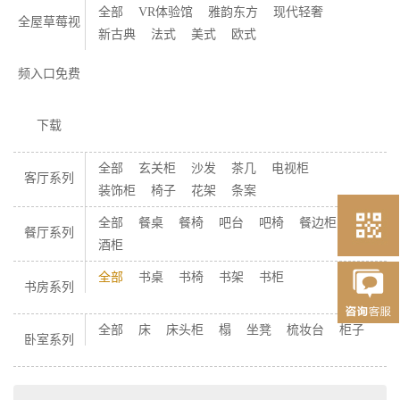
全部
VR体验馆
雅韵东方
现代轻奢
全屋草莓视
新古典
法式
美式
欧式
频入口免费
下载
全部
玄关柜
沙发
茶几
电视柜
客厅系列
装饰柜
椅子
花架
条案
全部
餐桌
餐椅
吧台
吧椅
餐边柜
餐厅系列
酒柜
全部
书桌
书椅
书架
书柜
书房系列
全部
床
床头柜
榻
坐凳
梳妆台
柜子
卧室系列